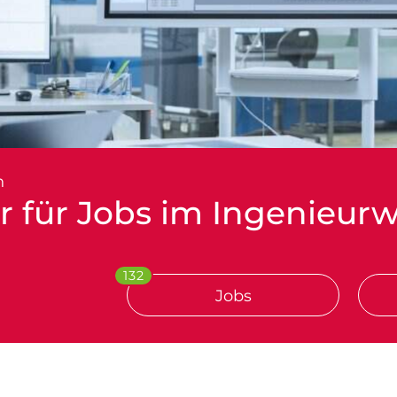
n
er für Jobs im Ingenieur
132
Jobs